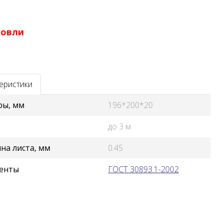
ровли
еристики
ры, мм
196*200*20
до 3 м
на листа, мм
0.45
енты
ГОСТ 30893.1-2002