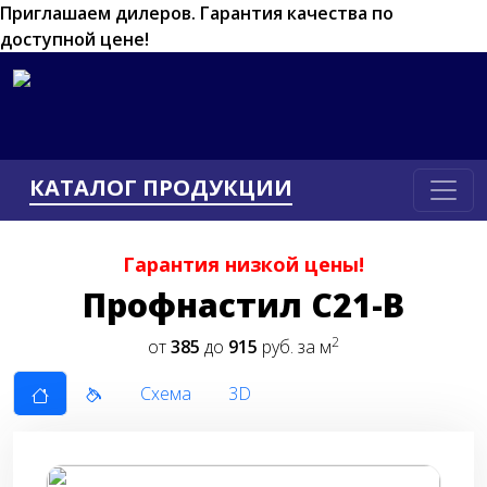
Приглашаем дилеров.
Гарантия качества по
доступной цене!
КАТАЛОГ ПРОДУКЦИИ
Гарантия низкой цены!
Пpoфнacтил C21-В
2
от
385
до
915
руб. за м
Схема
3D