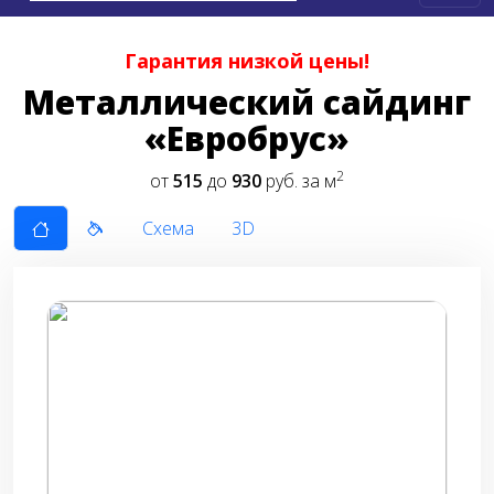
Гарантия низкой цены!
Металлический сайдинг
«Евробрус»
2
от
515
до
930
руб. за м
Схема
3D